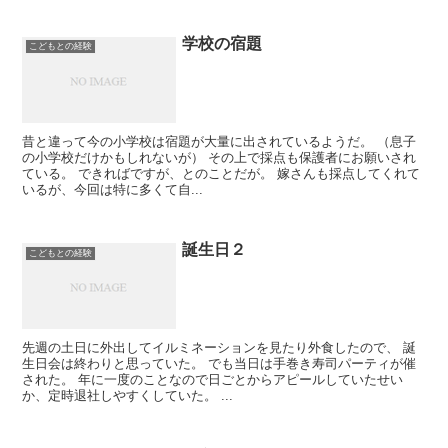
学校の宿題
こどもとの経験
昔と違って今の小学校は宿題が大量に出されているようだ。 （息子
の小学校だけかもしれないが） その上で採点も保護者にお願いされ
ている。 できればですが、とのことだが。 嫁さんも採点してくれて
いるが、今回は特に多くて自...
誕生日２
こどもとの経験
先週の土日に外出してイルミネーションを見たり外食したので、 誕
生日会は終わりと思っていた。 でも当日は手巻き寿司パーティが催
された。 年に一度のことなので日ごとからアピールしていたせい
か、定時退社しやすくしていた。 ...