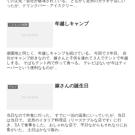
くの文化・会社が破壊されている。 ともかく近所のカラオケ店にい
ったが、ドリンクバー・アイスクリー...
年越しキャンプ
こどもとの経験
遊園地と同じく、年越しキャンプを続けている。 今回で３年目。 自
分がキャンプ好きなので、嫁さんと子供を連れて３人でテントで年越
しする。 そばもテント内で作って食べる。 テレビはないが今はティ
ーバーという便利なものが...
嫁さんの誕生日
グルメ
当日なので外食に行った。 すでに一泊の温泉にいっていたが、当日
は当日で。 近所のイタリア料理店（リーズナブルな店です）に行
き、3人で食事をした。 おしゃれな店で、平日ながらもそれなりにお
客がいた。 土日はかなり賑わ...