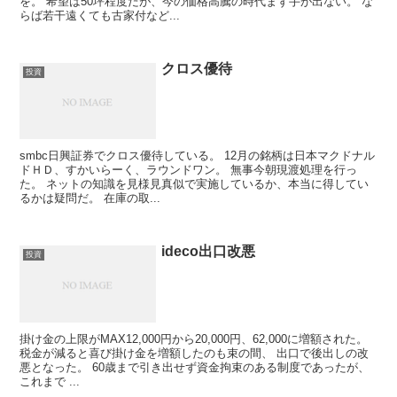
を。 希望は50坪程度だが、今の価格高騰の時代まず手が出ない。 な
らば若干遠くても古家付など...
クロス優待
投資
smbc日興証券でクロス優待している。 12月の銘柄は日本マクドナル
ドＨＤ、すかいらーく、ラウンドワン。 無事今朝現渡処理を行っ
た。 ネットの知識を見様見真似で実施しているか、本当に得してい
るかは疑問だ。 在庫の取...
ideco出口改悪
投資
掛け金の上限がMAX12,000円から20,000円、62,000に増額された。
税金が減ると喜び掛け金を増額したのも束の間、 出口で後出しの改
悪となった。 60歳まで引き出せず資金拘束のある制度であったが、
これまで ...