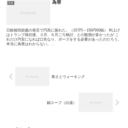
為替
投資
日銀植田総裁の発言で円高に振れた。（157円～156円60銭） 利上げ
はトランプ就任後、３月、６月ごろ検討、との観測が多かったが こ
れだけ円安になれば口先なり、ポーズをする必要があったのだろう。
本当に為替はわからない。...
寒さとウォーキング
鍋スープ（白湯）