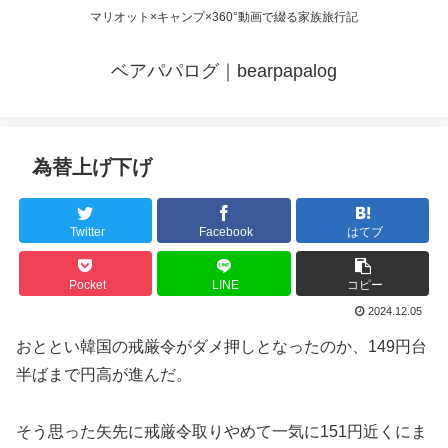
マリオット×キャンプ×360°動画で綴る家族旅行記
ベアパパログ｜bearpapalog
為替上げ下げ
Twitter
Facebook
はてブ
Pocket
LINE
コピー
2024.12.05
おととい韓国の戒厳令がダメ押しとなったのか、149円台
半ばまで円高が進んだ。
そう思った矢先に戒厳令取りやめて一気に151円近くにま