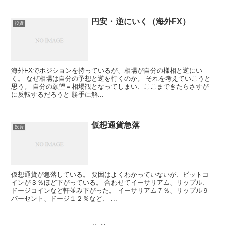
円安・逆にいく（海外FX）
投資
海外FXでポジションを持っているが、相場が自分の様相と逆にい
く。 なぜ相場は自分の予想と逆を行くのか。 それを考えていこうと
思う。 自分の願望＝相場観となってしまい、ここまできたらさすが
に反転するだろうと 勝手に解...
仮想通貨急落
投資
仮想通貨が急落している。 要因はよくわかっていないが、ビットコ
インが３％ほど下がっている。 合わせてイーサリアム、リップル、
ドージコインなど軒並み下がった。 イーサリアム７％、リップル９
パーセント、ドージ１２％など、 ...