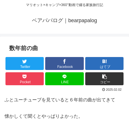
マリオット×キャンプ×360°動画で綴る家族旅行記
ベアパパログ｜bearpapalog
数年前の曲
Twitter
Facebook
はてブ
Pocket
LINE
コピー
2025.02.02
ふとユーチューブを見ていると６年前の曲が出てきて
懐かしくて聞くとやっぱりよかった。