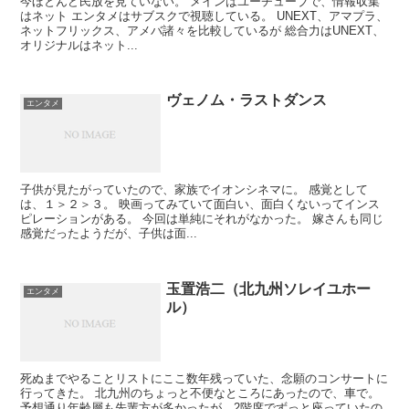
今ほとんど民放を見ていない。 メインはユーチューブで、情報収集
はネット エンタメはサブスクで視聴している。 UNEXT、アマプラ、
ネットフリックス、アメバ諸々を比較しているが 総合力はUNEXT、
オリジナルはネット...
ヴェノム・ラストダンス
エンタメ
子供が見たがっていたので、家族でイオンシネマに。 感覚として
は、１＞２＞３。 映画ってみていて面白い、面白くないってインス
ピレーションがある。 今回は単純にそれがなかった。 嫁さんも同じ
感覚だったようだが、子供は面...
玉置浩二（北九州ソレイユホー
エンタメ
ル）
死ぬまでやることリストにここ数年残っていた、念願のコンサートに
行ってきた。 北九州のちょっと不便なところにあったので、車で。
予想通り年齢層も先輩方が多かったが、2階席でずっと座っていたの