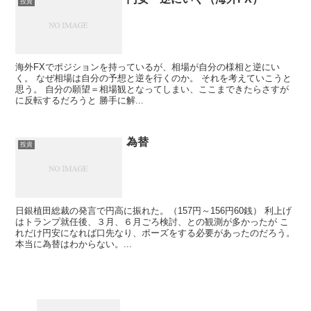
投資
海外FXでポジションを持っているが、相場が自分の様相と逆にい
く。 なぜ相場は自分の予想と逆を行くのか。 それを考えていこうと
思う。 自分の願望＝相場観となってしまい、ここまできたらさすが
に反転するだろうと 勝手に解...
為替
投資
日銀植田総裁の発言で円高に振れた。（157円～156円60銭） 利上げ
はトランプ就任後、３月、６月ごろ検討、との観測が多かったが こ
れだけ円安になれば口先なり、ポーズをする必要があったのだろう。
本当に為替はわからない。...