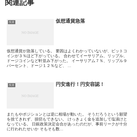
関連記事
仮想通貨急落
投資
仮想通貨が急落している。 要因はよくわかっていないが、ビットコ
インが３％ほど下がっている。 合わせてイーサリアム、リップル、
ドージコインなど軒並み下がった。 イーサリアム７％、リップル９
パーセント、ドージ１２％など、 ...
円安進行！円安容認！
投資
またもやポジションとは逆に相場が動いた。 そうだろうという願望
を捨てきれず、損切もできない。 けっきょく金を追加して塩漬けと
なっている。 日銀政策決定会合があったのだが、事前リークが十分
に行われたせいか そもそも数...