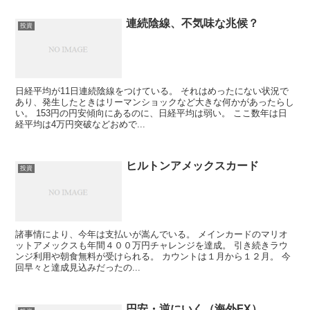
連続陰線、不気味な兆候？
投資
日経平均が11日連続陰線をつけている。 それはめったにない状況で
あり、発生したときはリーマンショックなど大きな何かがあったらし
い。 153円の円安傾向にあるのに、日経平均は弱い。 ここ数年は日
経平均は4万円突破などおめで...
ヒルトンアメックスカード
投資
諸事情により、今年は支払いが嵩んでいる。 メインカードのマリオ
ットアメックスも年間４００万円チャレンジを達成。 引き続きラウ
ンジ利用や朝食無料が受けられる。 カウントは１月から１２月。 今
回早々と達成見込みだったの...
円安・逆にいく（海外FX）