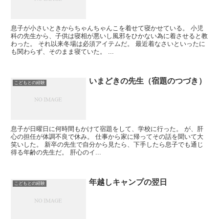
息子が小さいときからちゃんちゃんこを着せて寝かせている。 小児
科の先生から、子供は寝相が悪いし風邪をひかない為に着させると教
わった。 それ以来冬場は必須アイテムだ。 最近着なさいといったに
も関わらず、そのまま寝ていた。 ...
いまどきの先生（宿題のつづき）
こどもとの経験
息子が日曜日に何時間もかけて宿題をして、学校に行った。 が、肝
心の担任が体調不良で休み。 仕事から家に帰ってその話を聞いて大
笑いした。 新卒の先生で自分から見たら、下手したら息子でも通じ
得る年齢の先生だ。 肝心のイ...
年越しキャンプの翌日
こどもとの経験