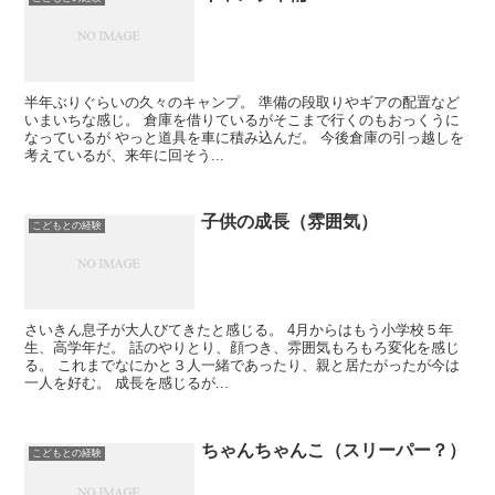
半年ぶりぐらいの久々のキャンプ。 準備の段取りやギアの配置など
いまいちな感じ。 倉庫を借りているがそこまで行くのもおっくうに
なっているが やっと道具を車に積み込んだ。 今後倉庫の引っ越しを
考えているが、来年に回そう...
子供の成長（雰囲気）
こどもとの経験
さいきん息子が大人びてきたと感じる。 4月からはもう小学校５年
生、高学年だ。 話のやりとり、顔つき、雰囲気もろもろ変化を感じ
る。 これまでなにかと３人一緒であったり、親と居たがったが今は
一人を好む。 成長を感じるが...
ちゃんちゃんこ（スリーパー？）
こどもとの経験