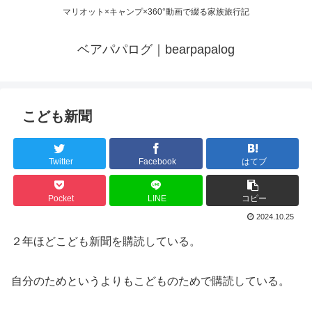
マリオット×キャンプ×360°動画で綴る家族旅行記
ベアパパログ｜bearpapalog
こども新聞
Twitter
Facebook
はてブ
Pocket
LINE
コピー
2024.10.25
２年ほどこども新聞を購読している。
自分のためというよりもこどものためで購読している。